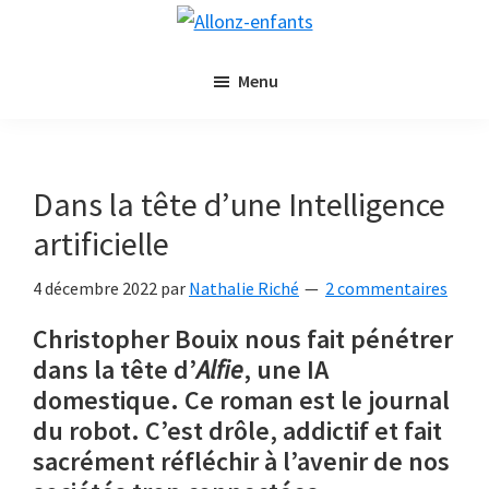
Passer
Passer
Allonz-
au
à
Allonz'Enfants,
enfants
contenu
la
Menu
le
principal
barre
blog
latérale
littérature
principale
jeunesse
Dans la tête d’une Intelligence
de
artificielle
Nathalie
Riché
4 décembre 2022
par
Nathalie Riché
2 commentaires
Christopher Bouix nous fait pénétrer
dans la tête d’
Alfie
, une IA
domestique. Ce roman est le journal
du robot. C’est drôle, addictif et fait
sacrément réfléchir à l’avenir de nos