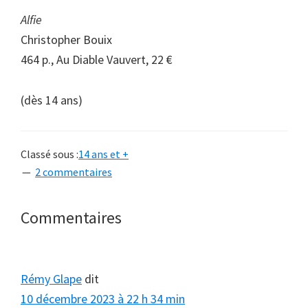
Alfie
Christopher Bouix
464 p., Au Diable Vauvert, 22 €
(dès 14 ans)
Classé sous :
14 ans et +
2 commentaires
Interactions
Commentaires
du
lecteur
Rémy Glape
dit
10 décembre 2023 à 22 h 34 min