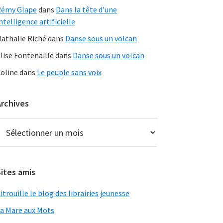
Rémy Glape
dans
Dans la tête d’une
ntelligence artificielle
athalie Riché
dans
Danse sous un volcan
lise Fontenaille
dans
Danse sous un volcan
oline
dans
Le peuple sans voix
Archives
rchives
ites amis
itrouille le blog des librairies jeunesse
a Mare aux Mots