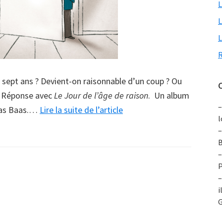
L
L
L
R
s sept ans ? Devient-on raisonnable d’un coup ? Ou
C
 ? Réponse avec
Le Jour de l’âge de raison
. Un album
–
à
as Baas.
…
Lire la suite de l’article
l
proposOn
–
n’est
B
pas
–
P
sérieux
–
quand
i
on
G
a