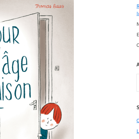
I
N
E
C
A
S
C
L