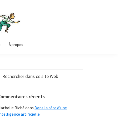
t
À propos
Barre
echercher
ans
latérale
e
principale
ite
Commentaires récents
Web
athalie Riché
dans
Dans la tête d’une
ntelligence artificielle