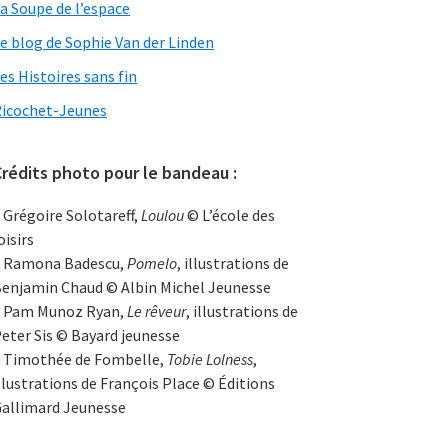
a Soupe de l’espace
e blog de Sophie Van der Linden
es Histoires sans fin
icochet-Jeunes
rédits photo pour le bandeau :
 Grégoire Solotareff,
Loulou
© L’école des
oisirs
 Ramona Badescu,
Pomelo
, illustrations de
enjamin Chaud © Albin Michel Jeunesse
 Pam Munoz Ryan,
Le rêveur
, illustrations de
eter Sis © Bayard jeunesse
 Timothée de Fombelle,
Tobie Lolness
,
llustrations de François Place © Éditions
allimard Jeunesse