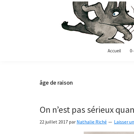
Passer
Passer
Passer
à
au
à
la
contenu
la
navigation
principal
barre
principale
latérale
Allonz-
principale
Allonz'Enfants,
Accueil
0-
enfants
le
blog
littérature
âge de raison
jeunesse
de
Nathalie
On n’est pas sérieux quan
Riché
22 juillet 2017
par
Nathalie Riché
Laisser 