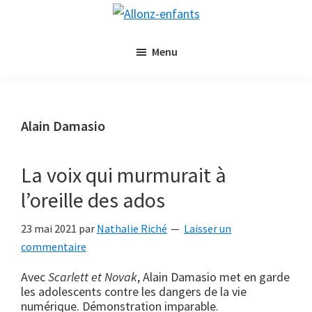
Passer
Passer
Allonz-
au
à
Allonz'Enfants,
enfants
contenu
la
Menu
le
principal
barre
blog
latérale
littérature
principale
jeunesse
Alain Damasio
de
Nathalie
La voix qui murmurait à
Riché
l’oreille des ados
23 mai 2021
par
Nathalie Riché
Laisser un
commentaire
Avec
Scarlett et Novak
, Alain Damasio met en garde
les adolescents contre les dangers de la vie
numérique. Démonstration imparable.