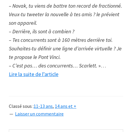
– Novak, tu viens de battre ton record de fractionné.
Veux-tu tweeter la nouvelle à tes amis ? le prévient
son appareil.
– Derrière, ils sont à combien ?
– Tes concurrents sont à 160 mètres derrière toi.
Souhaites-tu définir une ligne d’arrivée virtuelle ? Je
te propose le Pont Vinci.
– C’est pas… des concurrents… Scarlett.
»…
à
Lire la suite de l’article
proposLa
voix
qui
Classé sous :
11-13 ans
,
14 ans et +
murmurait
Laisser un commentaire
à
l’oreille