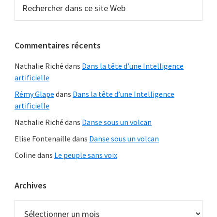
Barre
Rechercher
des
dans
latérale
ados
ce
principale
site
Commentaires récents
Web
Nathalie Riché
dans
Dans la tête d’une Intelligence
artificielle
Rémy Glape
dans
Dans la tête d’une Intelligence
artificielle
Nathalie Riché
dans
Danse sous un volcan
Elise Fontenaille
dans
Danse sous un volcan
Coline
dans
Le peuple sans voix
Archives
Archives