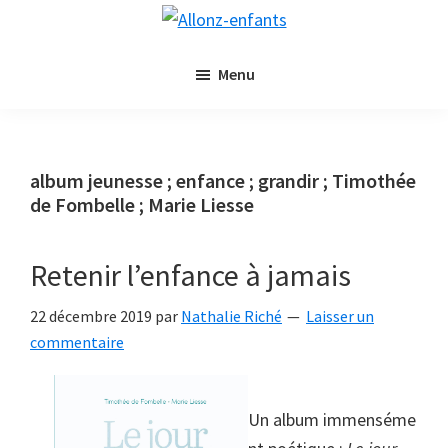
Passer
Passer
Allonz-
au
à
Allonz'Enfants,
enfants
contenu
la
Menu
le
principal
barre
blog
latérale
littérature
principale
jeunesse
album jeunesse ; enfance ; grandir ; Timothée
de
de Fombelle ; Marie Liesse
Nathalie
Riché
Retenir l’enfance à jamais
22 décembre 2019
par
Nathalie Riché
Laisser un
commentaire
Un album immenséme