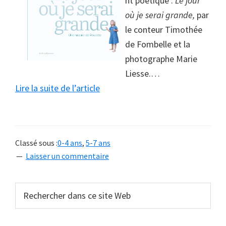
nt poétique :
Le jour
où je serai grande,
par
le conteur Timothée
de Fombelle et la
photographe Marie
Liesse.
…
à
Lire la suite de l’article
proposRetenir
l’enfance
à
Classé sous :
0-4 ans
,
5-7 ans
jamais
Laisser un commentaire
Barre
Rechercher
dans
latérale
ce
principale
site