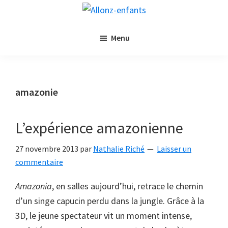
Passer
Passer
Allonz-
au
à
Allonz'Enfants,
enfants
contenu
la
Menu
le
principal
barre
blog
latérale
littérature
principale
jeunesse
amazonie
de
Nathalie
L’expérience amazonienne
Riché
27 novembre 2013
par
Nathalie Riché
Laisser un
commentaire
Amazonia
, en salles aujourd’hui, retrace le chemin
d’un singe capucin perdu dans la jungle. Grâce à la
3D, le jeune spectateur vit un moment intense,