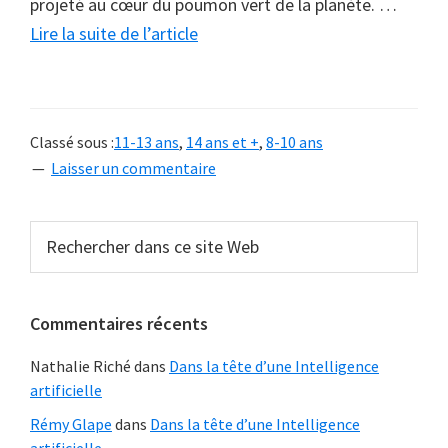
projeté au cœur du poumon vert de la planète.
…
à
Lire la suite de l’article
proposL’expérience
amazonienne
Classé sous :
11-13 ans
,
14 ans et +
,
8-10 ans
Laisser un commentaire
Barre
Rechercher
dans
latérale
ce
principale
site
Commentaires récents
Web
Nathalie Riché
dans
Dans la tête d’une Intelligence
artificielle
Rémy Glape
dans
Dans la tête d’une Intelligence