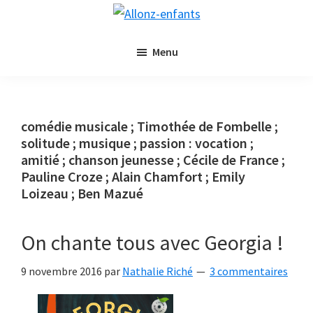
Passer
Passer
Allonz-
au
à
Allonz'Enfants,
enfants
contenu
la
Menu
le
principal
barre
blog
latérale
littérature
principale
jeunesse
comédie musicale ; Timothée de Fombelle ;
de
solitude ; musique ; passion : vocation ;
Nathalie
amitié ; chanson jeunesse ; Cécile de France ;
Riché
Pauline Croze ; Alain Chamfort ; Emily
Loizeau ; Ben Mazué
On chante tous avec Georgia !
9 novembre 2016
par
Nathalie Riché
3 commentaires