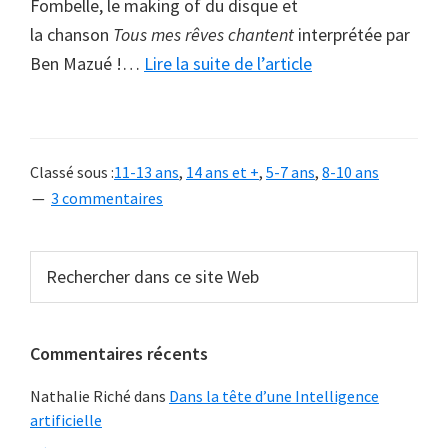
Fombelle, le making of du disque et
la chanson
Tous mes rêves chantent
interprétée par
à
Ben Mazué !
…
Lire la suite de l’article
proposOn
chante
tous
Classé sous :
11-13 ans
,
14 ans et +
,
5-7 ans
,
8-10 ans
avec
3 commentaires
Georgia
!
Barre
Rechercher
dans
latérale
ce
principale
site
Commentaires récents
Web
Nathalie Riché
dans
Dans la tête d’une Intelligence
artificielle