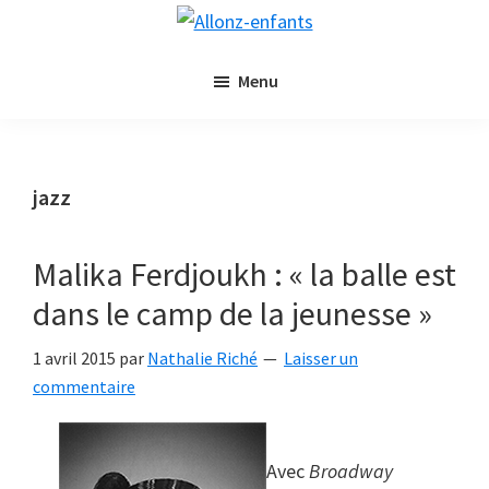
Passer
Passer
Allonz-
au
à
Allonz'Enfants,
enfants
contenu
la
Menu
le
principal
barre
blog
latérale
littérature
principale
jeunesse
jazz
de
Nathalie
Malika Ferdjoukh : « la balle est
Riché
dans le camp de la jeunesse »
1 avril 2015
par
Nathalie Riché
Laisser un
commentaire
Avec
Broadway