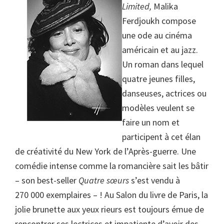
Limited,
Malika
Ferdjoukh compose
une ode au cinéma
américain et au jazz.
Un roman dans lequel
quatre jeunes filles,
danseuses, actrices ou
modèles veulent se
faire un nom et
participent à cet élan
de créativité du New York de l’Après-guerre. Une
comédie intense comme la romancière sait les bâtir
– son best-seller
Quatre sœurs
s’est vendu à
270 000 exemplaires – ! Au Salon du livre de Paris, la
jolie brunette aux yeux rieurs est toujours émue de
rencontrer ses lectrices et impatiente d’avoir des