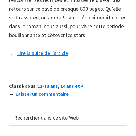
retours sur ce pavé de presque 600 pages. Qu’elle
soit rassurée, on adore ! Tant qu’on aimerait entrer
dans le roman, nous aussi, pour vivre cette période
bouillonnante et côtoyer les stars.
à
…
Lire la suite de l’article
proposMalika
Ferdjoukh
:
Classé sous :
11-13 ans
,
14 ans et +
«
Laisser un commentaire
la
balle
Barre
Rechercher
est
dans
latérale
dans
ce
le
principale
site