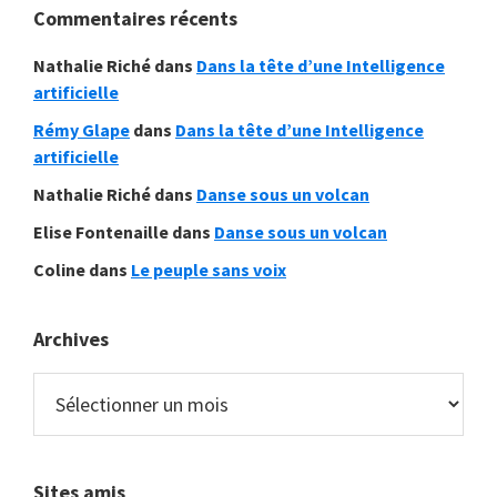
camp
Commentaires récents
Web
de
Nathalie Riché
dans
Dans la tête d’une Intelligence
la
artificielle
jeunesse
Rémy Glape
dans
Dans la tête d’une Intelligence
»
artificielle
Nathalie Riché
dans
Danse sous un volcan
Elise Fontenaille
dans
Danse sous un volcan
Coline
dans
Le peuple sans voix
Archives
Archives
Sites amis