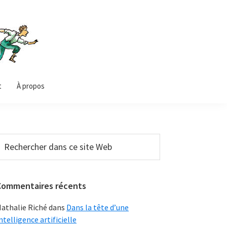
t
À propos
Barre
echercher
ans
latérale
e
principale
ite
Commentaires récents
Web
athalie Riché
dans
Dans la tête d’une
ntelligence artificielle