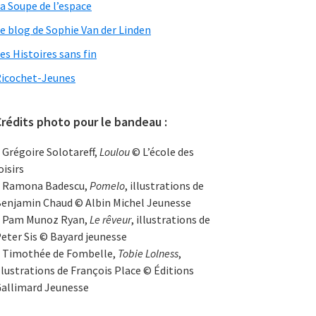
a Soupe de l’espace
e blog de Sophie Van der Linden
es Histoires sans fin
icochet-Jeunes
rédits photo pour le bandeau :
 Grégoire Solotareff,
Loulou
© L’école des
oisirs
 Ramona Badescu,
Pomelo
, illustrations de
enjamin Chaud © Albin Michel Jeunesse
 Pam Munoz Ryan,
Le rêveur
, illustrations de
eter Sis © Bayard jeunesse
 Timothée de Fombelle,
Tobie Lolness
,
llustrations de François Place © Éditions
allimard Jeunesse