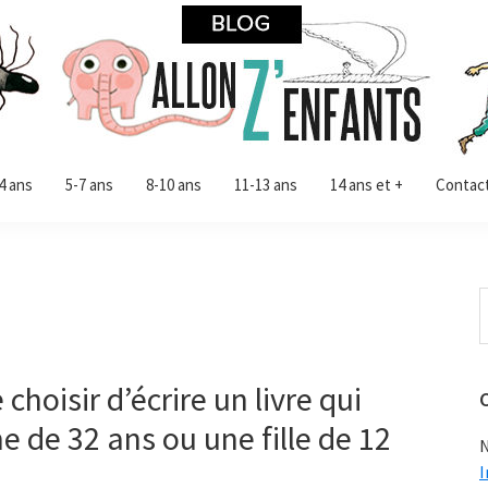
4 ans
5-7 ans
8-10 ans
11-13 ans
14 ans et +
Contac
R
d
c
s
choisir d’écrire un livre qui
 de 32 ans ou une fille de 12
N
I