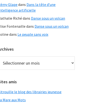
Rémy Glape
dans
Dans la tête d’une
ntelligence artificielle
athalie Riché
dans
Danse sous un volcan
lise Fontenaille
dans
Danse sous un volcan
oline
dans
Le peuple sans voix
Archives
rchives
ites amis
itrouille le blog des librairies jeunesse
a Mare aux Mots