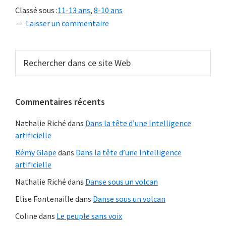
Classé sous :
11-13 ans
,
8-10 ans
provoc
Laisser un commentaire
Barre
Rechercher
dans
latérale
ce
principale
site
Commentaires récents
Web
Nathalie Riché
dans
Dans la tête d’une Intelligence
artificielle
Rémy Glape
dans
Dans la tête d’une Intelligence
artificielle
Nathalie Riché
dans
Danse sous un volcan
Elise Fontenaille
dans
Danse sous un volcan
Coline
dans
Le peuple sans voix