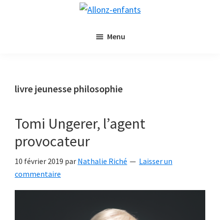
Passer
Passer
Allonz-
au
à
Allonz'Enfants,
enfants
contenu
la
Menu
le
principal
barre
blog
latérale
littérature
principale
jeunesse
livre jeunesse philosophie
de
Nathalie
Tomi Ungerer, l’agent
Riché
provocateur
10 février 2019
par
Nathalie Riché
Laisser un
commentaire