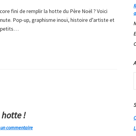
R
ore fini de remplir la hotte du Père Noël ? Voici
a
nute. Pop-up, graphisme inouï, histoire d’artiste et
N
s petits…
E
C
A
A
S
 hotte !
C
r un commentaire
L