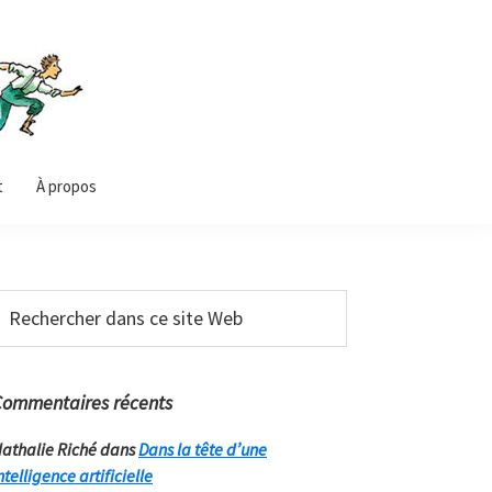
t
À propos
Barre
echercher
ans
latérale
e
principale
ite
Commentaires récents
Web
athalie Riché
dans
Dans la tête d’une
ntelligence artificielle