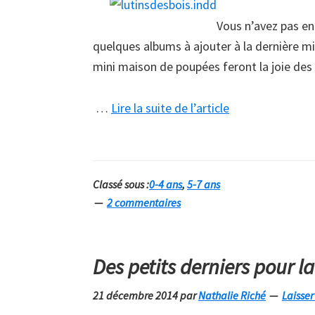
Vous n’avez pas enc
quelques albums à ajouter à la dernière mi
mini maison de poupées feront la joie de
à
…
Lire la suite de l’article
proposQuelques
albums
à
Classé sous :
0-4 ans
,
5-7 ans
glisser
2 commentaires
sous
le
sapin
Des petits derniers pour la
21 décembre 2014
par
Nathalie Riché
Laisse