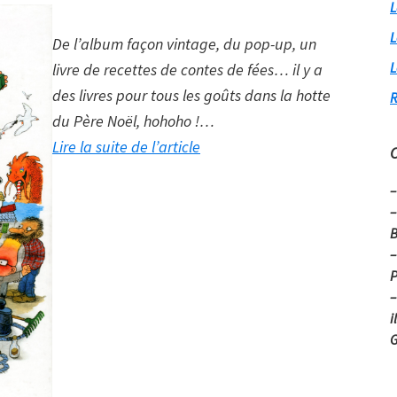
L
L
De l’album façon vintage, du pop-up, un
L
livre de recettes de contes de fées… il y a
des livres pour tous les goûts dans la hotte
R
du Père Noël, hohoho !
…
à
Lire la suite de l’article
C
proposDes
–
petits
–
derniers
B
pour
–
la
P
–
hotte
i
!
G