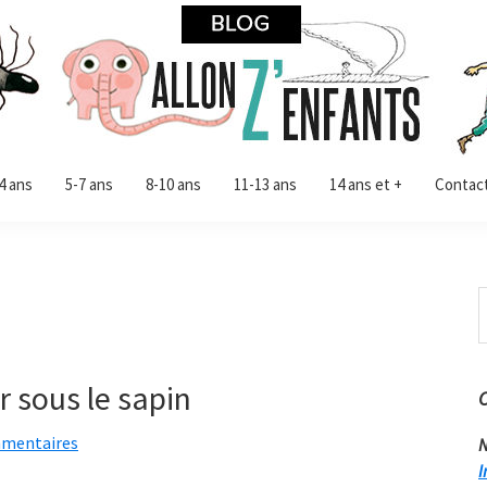
4 ans
5-7 ans
8-10 ans
11-13 ans
14 ans et +
Contac
R
d
c
s
 sous le sapin
mentaires
N
I