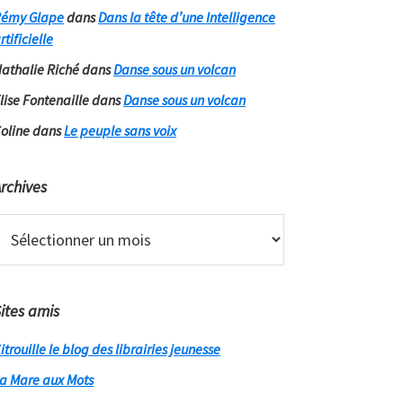
émy Glape
dans
Dans la tête d’une Intelligence
rtificielle
athalie Riché
dans
Danse sous un volcan
lise Fontenaille
dans
Danse sous un volcan
oline
dans
Le peuple sans voix
rchives
rchives
ites amis
itrouille le blog des librairies jeunesse
a Mare aux Mots