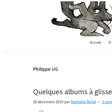
Passer
Passer
Passer
à
au
à
la
contenu
la
navigation
principal
barre
principale
latérale
Allonz-
principale
Allonz'Enfants,
Accueil
0-
enfants
le
blog
littérature
Philippe UG
jeunesse
de
Nathalie
Quelques albums à glisser
Riché
20 décembre 2015
par
Nathalie Riché
2 com