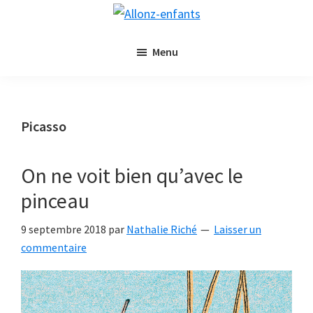
Passer
Passer
Allonz-
au
à
Allonz'Enfants,
enfants
contenu
la
Menu
le
principal
barre
blog
latérale
littérature
principale
jeunesse
Picasso
de
Nathalie
On ne voit bien qu’avec le
Riché
pinceau
9 septembre 2018
par
Nathalie Riché
Laisser un
commentaire