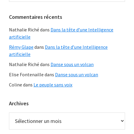
latérale
ce
principale
site
Commentaires récents
Web
Nathalie Riché
dans
Dans la tête d’une Intelligence
artificielle
Rémy Glape
dans
Dans la tête d’une Intelligence
artificielle
Nathalie Riché
dans
Danse sous un volcan
Elise Fontenaille
dans
Danse sous un volcan
Coline
dans
Le peuple sans voix
Archives
Archives