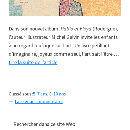
Dans son nouvel album,
Pablo et Floyd
(Rouergue),
l’auteur illustrateur Michel Galvin invite les enfants
à un regard loufoque sur l’art. Un livre pétillant
d’imaginaire, joyeux comme seul, l’art sait l’être.
…
à
Lire la suite de l’article
proposOn
ne
voit
Classé sous :
5-7 ans
,
8-10 ans
bien
Laisser un commentaire
qu’avec
le
Barre
Rechercher
pinceau
dans