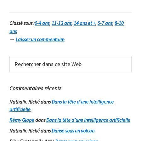
Sorcières
2015
Classé sous :
0-4 ans
,
11-13 ans
,
14 ans et +
,
5-7 ans
,
8-10
:
ans
a
Laisser un commentaire
voté
!
Barre
Rechercher
dans
latérale
ce
principale
site
Commentaires récents
Web
Nathalie Riché
dans
Dans la tête d’une Intelligence
artificielle
Rémy Glape
dans
Dans la tête d’une Intelligence artificielle
Nathalie Riché
dans
Danse sous un volcan