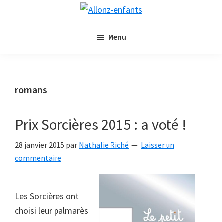
Passer
Passer
Allonz-
au
à
Allonz'Enfants,
enfants
contenu
la
Menu
le
principal
barre
blog
latérale
littérature
principale
jeunesse
romans
de
Nathalie
Prix Sorcières 2015 : a voté !
Riché
28 janvier 2015
par
Nathalie Riché
Laisser un
commentaire
Les Sorcières ont
choisi leur palmarès