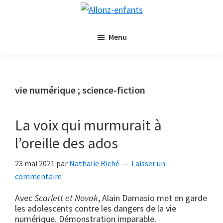
Passer
Passer
Allonz-
au
à
Allonz'Enfants,
enfants
contenu
la
Menu
le
principal
barre
blog
latérale
littérature
principale
jeunesse
vie numérique ; science-fiction
de
Nathalie
La voix qui murmurait à
Riché
l’oreille des ados
23 mai 2021
par
Nathalie Riché
Laisser un
commentaire
Avec
Scarlett et Novak
, Alain Damasio met en garde
les adolescents contre les dangers de la vie
numérique. Démonstration imparable.