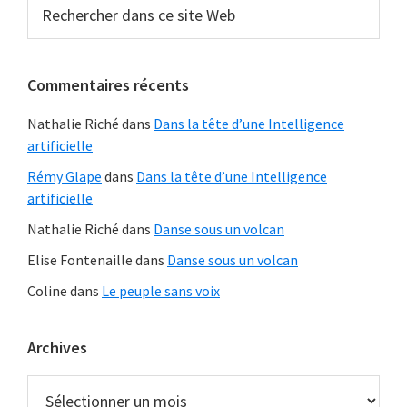
Barre
Rechercher
des
dans
latérale
ados
ce
principale
site
Commentaires récents
Web
Nathalie Riché
dans
Dans la tête d’une Intelligence
artificielle
Rémy Glape
dans
Dans la tête d’une Intelligence
artificielle
Nathalie Riché
dans
Danse sous un volcan
Elise Fontenaille
dans
Danse sous un volcan
Coline
dans
Le peuple sans voix
Archives
Archives