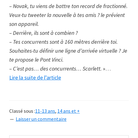
– Novak, tu viens de battre ton record de fractionné.
Veux-tu tweeter la nouvelle à tes amis ? le prévient
son appareil.
– Derrière, ils sont à combien ?
– Tes concurrents sont à 160 mètres derrière toi.
Souhaites-tu définir une ligne d’arrivée virtuelle ? Je
te propose le Pont Vinci.
– C’est pas… des concurrents… Scarlett.
»…
à
Lire la suite de l’article
proposLa
voix
qui
Classé sous :
11-13 ans
,
14 ans et +
murmurait
Laisser un commentaire
à
l’oreille