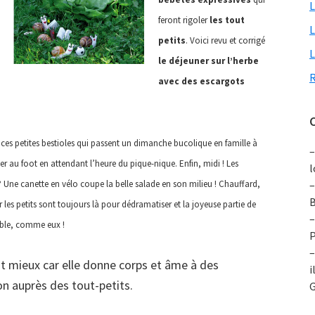
L
feront rigoler
les tout
L
petits
. Voici revu et corrigé
L
le déjeuner sur l’herbe
R
avec des escargots
C
es petites bestioles qui passent un dimanche bucolique en famille à
–
er au foot en attendant l’heure du pique-nique. Enfin, midi ! Les
l
–
Une canette en vélo coupe la belle salade en son milieu ! Chauffard,
B
les petits sont toujours là pour dédramatiser et la joyeuse partie de
–
tible, comme eux !
P
–
nt mieux car elle donne corps et âme à des
i
on auprès des tout-petits.
G