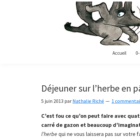
Passer
Passer
Passer
à
au
à
la
contenu
la
navigation
principal
barre
principale
latérale
Allonz-
principale
Allonz'Enfants,
Accueil
0-
enfants
le
blog
littérature
Déjeuner sur l’herbe en 
jeunesse
de
5 juin 2013
par
Nathalie Riché
1 commentai
Nathalie
Riché
C’est fou ce qu’on peut faire avec quat
carré de gazon et beaucoup d’imagina
l’herbe
qui ne vous laissera pas sur votre