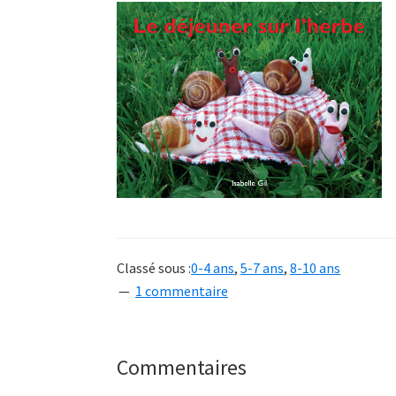
Classé sous :
0-4 ans
,
5-7 ans
,
8-10 ans
1 commentaire
Interactions
Commentaires