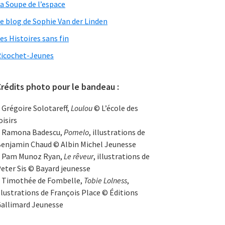
a Soupe de l’espace
e blog de Sophie Van der Linden
es Histoires sans fin
icochet-Jeunes
rédits photo pour le bandeau :
 Grégoire Solotareff,
Loulou
© L’école des
oisirs
 Ramona Badescu,
Pomelo
, illustrations de
enjamin Chaud © Albin Michel Jeunesse
 Pam Munoz Ryan,
Le rêveur
, illustrations de
eter Sis © Bayard jeunesse
 Timothée de Fombelle,
Tobie Lolness
,
llustrations de François Place © Éditions
allimard Jeunesse