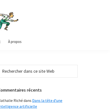
t
À propos
Barre
echercher
ans
latérale
e
principale
ite
Commentaires récents
Web
athalie Riché
dans
Dans la tête d’une
ntelligence artificielle