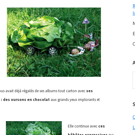
I
N
E
C
A
us avait déjà régalés de ses albums tout carton avec
ses
: des oursons en chocolat
aux grands yeux implorants et
S
C
Elle continue avec
ces
L
bêbêtes expressives
qui