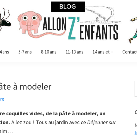
4 ans
5-7 ans
8-10 ans
11-13 ans
14 ans et +
Contac
pâte à modeler
R
d
re
c
s
re coquilles vides, de la pâte à modeler, un
tion.
Allez zou ! Tous au jardin avec ce
Déjeuner sur
N
 faim…
I