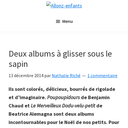
Passer
Passer
Allonz-
au
à
Allonz'Enfants,
enfants
contenu
la
Menu
le
principal
barre
blog
latérale
littérature
principale
jeunesse
Deux albums à glisser sous le
de
sapin
Nathalie
Riché
13 décembre 2014
par
Nathalie Riché
1 commentaire
Ils sont colorés, délicieux, bourrés de rigolade
et d’imaginaire.
Poupoupidours
de Benjamin
Chaud et
Le Merveilleux Dodu-velu-petit
de
Beatrice Alemagna sont deux albums
incontournables pour le Noël de nos petits. Pour