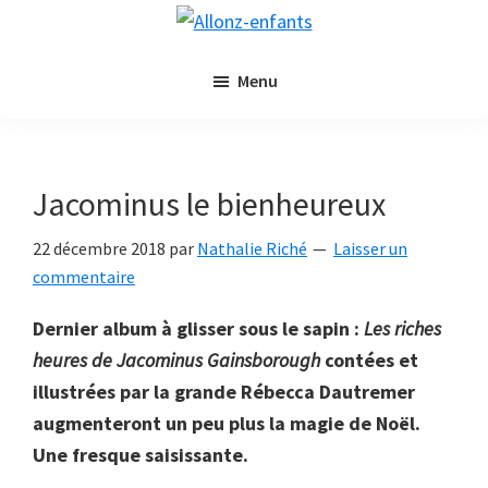
Passer
Passer
Allonz-
au
à
Allonz'Enfants,
enfants
contenu
la
Menu
le
principal
barre
blog
latérale
littérature
principale
jeunesse
Jacominus le bienheureux
de
Nathalie
22 décembre 2018
par
Nathalie Riché
Laisser un
Riché
commentaire
Dernier album à glisser sous le sapin :
Les riches
heures de Jacominus Gainsborough
contées et
illustrées par la grande Rébecca Dautremer
augmenteront un peu plus la magie de Noël.
Une fresque saisissante.