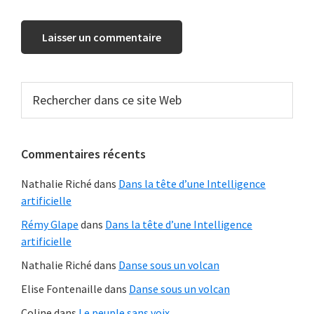
Barre
Rechercher
dans
latérale
ce
principale
site
Commentaires récents
Web
Nathalie Riché
dans
Dans la tête d’une Intelligence
artificielle
Rémy Glape
dans
Dans la tête d’une Intelligence
artificielle
Nathalie Riché
dans
Danse sous un volcan
Elise Fontenaille
dans
Danse sous un volcan
Coline
dans
Le peuple sans voix