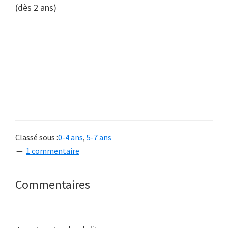
(dès 2 ans)
Classé sous :
0-4 ans
,
5-7 ans
1 commentaire
Interactions
Commentaires
du
lecteur