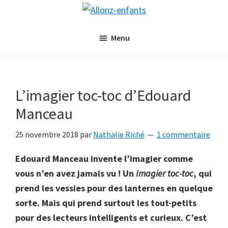
Passer
Passer
Allonz-
au
à
Allonz'Enfants,
enfants
contenu
la
Menu
le
principal
barre
blog
latérale
littérature
principale
jeunesse
L’imagier toc-toc d’Edouard
de
Manceau
Nathalie
Riché
25 novembre 2018
par
Nathalie Riché
1 commentaire
Edouard Manceau invente l’imagier comme
vous n’en avez jamais vu ! Un
Imagier toc-toc
, qui
prend les vessies pour des lanternes en quelque
sorte. Mais qui prend surtout les tout-petits
pour des lecteurs intelligents et curieux. C’est