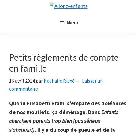
Passer
Passer
Allonz-
au
à
Allonz'Enfants,
enfants
contenu
la
Menu
le
principal
barre
blog
latérale
littérature
principale
jeunesse
Petits règlements de compte
de
en famille
Nathalie
Riché
16 avril 2014
par
Nathalie Riché
Laisser un
commentaire
Quand Elisabeth Brami s’empare des doléances
de nos mouflets, ça déménage. Dans
Enfants
cherchent parents trop bien (pas sérieux
s’abstenir!)
, il y a du coup de gueule et de la