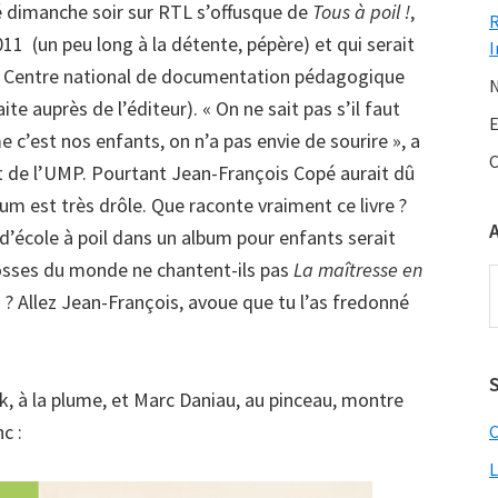
 dimanche soir sur RTL s’offusque de
Tous à poil !
,
011 (un peu long à la détente, pépère) et qui serait
I
 Centre national de documentation pédagogique
N
aite auprès de l’éditeur). « On ne sait pas s’il faut
E
 c’est nos enfants, on n’a pas envie de sourire », a
C
t de l’UMP. Pourtant Jean-François Copé aurait dû
bum est très drôle. Que raconte vraiment ce livre ?
d’école à poil dans un album pour enfants serait
gosses du monde ne chantent-ils pas
La maîtresse en
A
? Allez Jean-François, avoue que tu l’as fredonné
S
k, à la plume, et Marc Daniau, au pinceau, montre
c :
C
L