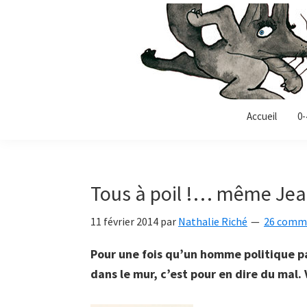
Passer
Passer
Passer
à
au
à
la
contenu
la
navigation
principal
barre
principale
latérale
Allonz-
principale
Allonz'Enfants,
Accueil
0-
enfants
le
blog
littérature
Tous à poil !… même Jea
jeunesse
de
11 février 2014
par
Nathalie Riché
26 comm
Nathalie
Riché
Pour une fois qu’un homme politique pa
dans le mur, c’est pour en dire du mal.