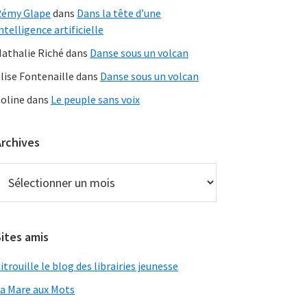
Rémy Glape
dans
Dans la tête d’une
ntelligence artificielle
athalie Riché
dans
Danse sous un volcan
lise Fontenaille
dans
Danse sous un volcan
oline
dans
Le peuple sans voix
Archives
rchives
ites amis
itrouille le blog des librairies jeunesse
a Mare aux Mots