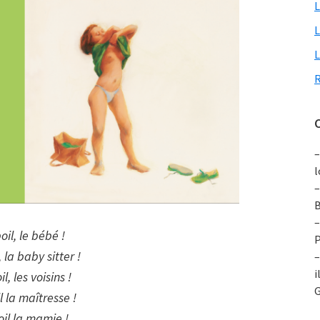
L
L
L
R
C
–
l
–
B
–
oil, le bébé !
P
, la baby sitter !
–
i
il, les voisins !
G
l la maîtresse !
oil la mamie !