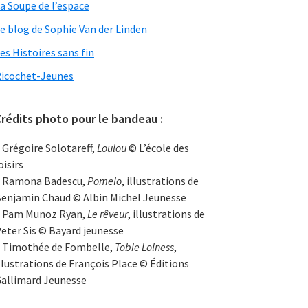
a Soupe de l’espace
e blog de Sophie Van der Linden
es Histoires sans fin
icochet-Jeunes
rédits photo pour le bandeau :
 Grégoire Solotareff,
Loulou
© L’école des
oisirs
 Ramona Badescu,
Pomelo
, illustrations de
enjamin Chaud © Albin Michel Jeunesse
 Pam Munoz Ryan,
Le rêveur
, illustrations de
eter Sis © Bayard jeunesse
 Timothée de Fombelle,
Tobie Lolness
,
llustrations de François Place © Éditions
allimard Jeunesse