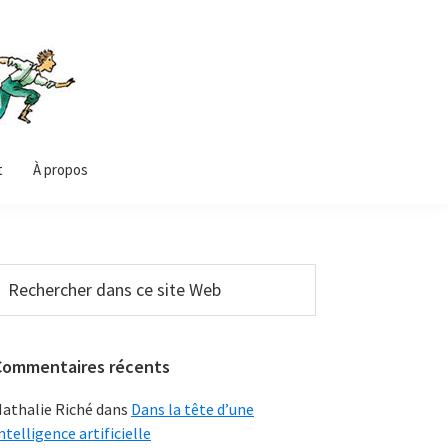
t
À propos
Barre
echercher
ans
latérale
e
principale
ite
Commentaires récents
Web
athalie Riché
dans
Dans la tête d’une
ntelligence artificielle