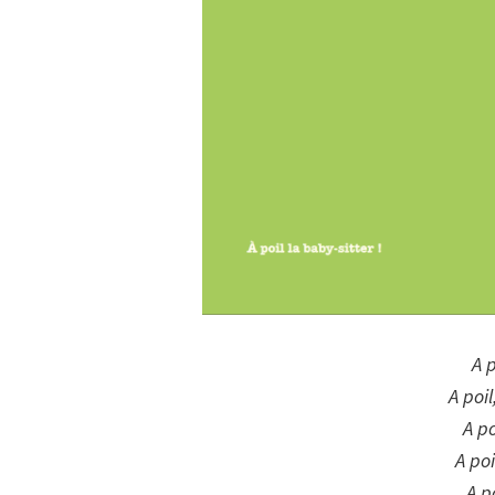
A p
A poil
A po
A poi
A p