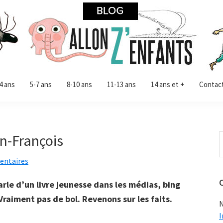
4 ans
5-7 ans
8-10 ans
11-13 ans
14 ans et +
Contac
n-François
R
d
entaires
c
s
rle d’un livre jeunesse dans les médias, bing
 Vraiment pas de bol. Revenons sur les faits.
N
I