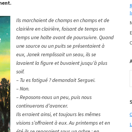
ment.
I
Ils marchaient de champs en champs et de
N
clairière en clairière, faisant de temps en
E
temps une halte avant de poursuivre. Quand
C
une source ou un puits se présentaient à
eux, Janek remplissait un seau, ils se
lavaient la figure et buvaient jusqu’à plus
soif.
A
– Tu es fatigué ? demandait Sergueï.
– Non.
– Reposons-nous un peu, puis nous
S
continuerons d’avancer.
Ils erraient ainsi, et toujours les mêmes
C
visions s’offraient à eux. Au printemps et en
L
été ils se reposaient sous un arbre ; en