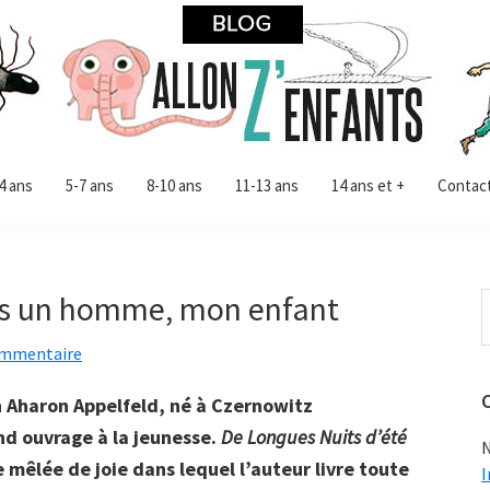
4 ans
5-7 ans
8-10 ans
11-13 ans
14 ans et +
Contac
ras un homme, mon enfant
R
d
ommentaire
c
s
in Aharon Appelfeld, né à Czernowitz
nd ouvrage à la jeunesse.
De Longues Nuits d’été
N
 mêlée de joie dans lequel l’auteur livre toute
I