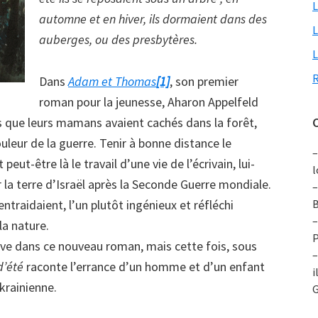
L
automne et en hiver, ils dormaient dans des
L
auberges, ou des presbytères.
L
R
Dans
Adam et Thomas
[1]
, son premier
roman pour la jeunesse, Aharon Appelfeld
ns que leurs mamans avaient cachés dans la forêt,
C
ouleur de la guerre. Tenir à bonne distance le
–
peut-être là le travail d’une vie de l’écrivain, lui-
l
la terre d’Israël après la Seconde Guerre mondiale.
–
traidaient, l’un plutôt ingénieux et réfléchi
B
–
la nature.
P
e dans ce nouveau roman, mais cette fois, sous
–
d’été
raconte l’errance d’un homme et d’un enfant
i
krainienne.
G