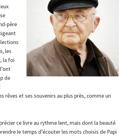
deux
 se
and-père
xigeant
lections
s, les
 la foi
l’ont
mp de
t
ses rêves et ses souvenirs au plus près, comme un
récier ce livre au rythme lent, mais dont la beauté
 prendre le temps d’écouter les mots choisis de Papi