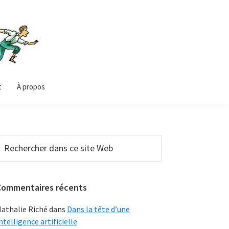
t
À propos
Barre
echercher
ans
latérale
e
principale
ite
Commentaires récents
Web
athalie Riché
dans
Dans la tête d’une
ntelligence artificielle