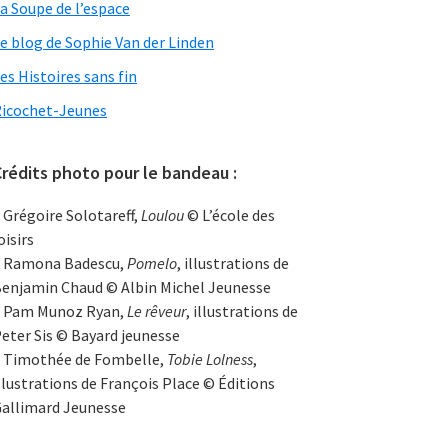
a Soupe de l’espace
e blog de Sophie Van der Linden
es Histoires sans fin
icochet-Jeunes
rédits photo pour le bandeau :
 Grégoire Solotareff,
Loulou
© L’école des
oisirs
 Ramona Badescu,
Pomelo
, illustrations de
enjamin Chaud © Albin Michel Jeunesse
 Pam Munoz Ryan,
Le rêveur
, illustrations de
eter Sis © Bayard jeunesse
 Timothée de Fombelle,
Tobie Lolness
,
llustrations de François Place © Éditions
allimard Jeunesse