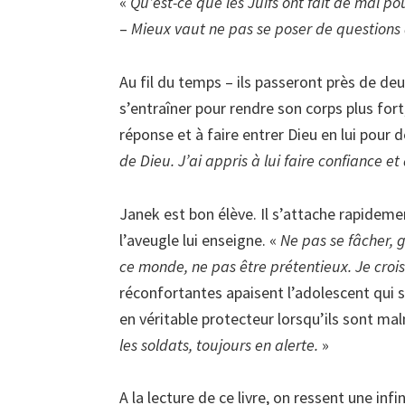
«
Qu’est-ce que les Juifs ont fait de mal po
–
Mieux vaut ne pas se poser de questions a
Au fil du temps – ils passeront près de de
s’entraîner pour rendre son corps plus fort
réponse et à faire entrer Dieu en lui pour
de Dieu. J’ai appris à lui faire confiance et
Janek est bon élève. Il s’attache rapidem
l’aveugle lui enseigne. «
Ne pas se fâcher, 
ce monde, ne pas être prétentieux. Je crois q
réconfortantes apaisent l’adolescent qui 
en véritable protecteur lorsqu’ils sont mal
les soldats, toujours en alerte.
»
A la lecture de ce livre, on ressent une infi