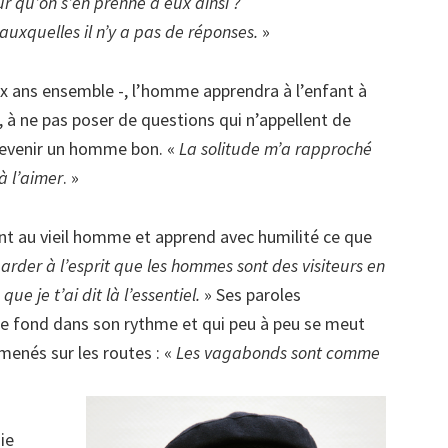
ur qu’on s’en prenne à eux ainsi ?
uxquelles il n’y a pas de réponses.
»
ux ans ensemble -, l’homme apprendra à l’enfant à
, à ne pas poser de questions qui n’appellent de
 devenir un homme bon. «
La solitude m’a rapproché
 à l’aimer
. »
ent au vieil homme et apprend avec humilité ce que
garder à l’esprit que les hommes sont des visiteurs en
ue je t’ai dit là l’essentiel.
» Ses paroles
se fond dans son rythme et qui peu à peu se meut
menés sur les routes : «
Les vagabonds sont comme
nie