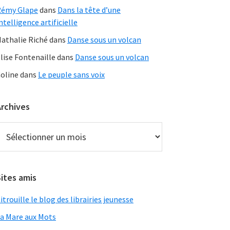
Rémy Glape
dans
Dans la tête d’une
ntelligence artificielle
athalie Riché
dans
Danse sous un volcan
lise Fontenaille
dans
Danse sous un volcan
oline
dans
Le peuple sans voix
Archives
rchives
ites amis
itrouille le blog des librairies jeunesse
a Mare aux Mots