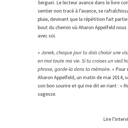
Sergueï. Le lecteur avance dans le livre 
sentier non tracé à l’avance, se rafraîchi
pluie, devinant que la répétition fait part
bout du chemin où Aharon Appelfeld nous 
avec soi.
«
Janek, chaque jour tu dois choisir une visi
en moi toute ma vie. Si tu croises un viei
phrase, garde-la dans ta mémoire.
» Pour m
Aharon Appelfeld, un matin de mai 2014, ses
son bon sourire et qui me dit en riant : «
R
sagesse.
Lire l’inte