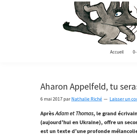
Passer
Passer
Passer
à
au
à
la
contenu
la
navigation
principal
barre
principale
latérale
Allonz-
principale
Allonz'Enfants,
Accueil
0-
enfants
le
blog
littérature
Aharon Appelfeld, tu se
jeunesse
de
6 mai 2017
par
Nathalie Riché
Laisser un c
Nathalie
Riché
Après
Adam et Thomas
, le grand écriva
(aujourd’hui en Ukraine), offre un seco
est un texte d’une profonde mélancolie