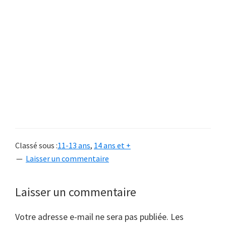
Classé sous :
11-13 ans
,
14 ans et +
Laisser un commentaire
Interactions
Laisser un commentaire
du
Votre adresse e-mail ne sera pas publiée.
Les
lecteur