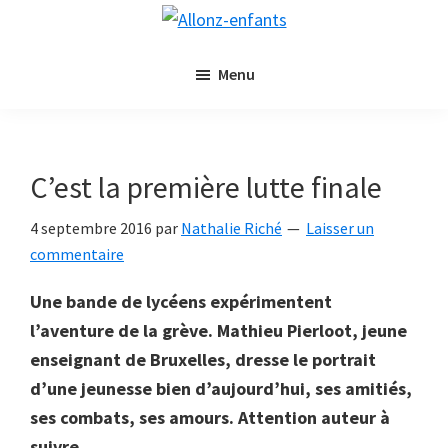
Passer
Passer
Allonz-
au
à
Allonz'Enfants,
enfants
contenu
la
Menu
le
principal
barre
blog
latérale
littérature
principale
jeunesse
C’est la première lutte finale
de
Nathalie
4 septembre 2016
par
Nathalie Riché
Laisser un
Riché
commentaire
Une bande de lycéens expérimentent
l’aventure de la grève. Mathieu Pierloot, jeune
enseignant de Bruxelles, dresse le portrait
d’une jeunesse bien d’aujourd’hui, ses amitiés,
ses combats, ses amours. Attention auteur à
suivre.