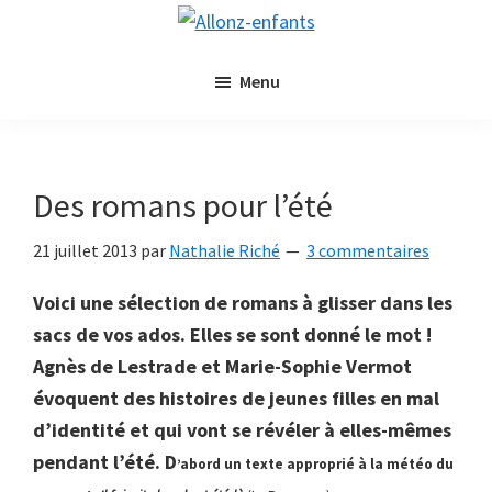
Passer
Passer
Allonz-
au
à
Allonz'Enfants,
enfants
contenu
la
Menu
le
principal
barre
blog
latérale
littérature
principale
jeunesse
Des romans pour l’été
de
Nathalie
21 juillet 2013
par
Nathalie Riché
3 commentaires
Riché
Voici une sélection de romans à glisser dans les
sacs de vos ados. Elles se sont donné le mot !
Agnès de Lestrade et Marie-Sophie Vermot
évoquent des histoires de jeunes filles en mal
d’identité et qui vont se révéler à elles-mêmes
pendant l’été. D
’abord un texte approprié à la météo du