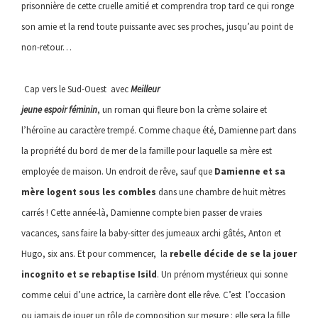
prisonnière de cette cruelle amitié et comprendra trop tard ce qui ronge
son amie et la rend toute puissante avec ses proches, jusqu’au point de
non-retour…
Cap vers le Sud-Ouest avec
Meilleur
jeune espoir féminin
, un roman qui fleure bon la crème solaire et
l’héroïne au caractère trempé. Comme chaque été, Damienne part dans
la propriété du bord de mer de la famille pour laquelle sa mère est
employée de maison. Un endroit de rêve, sauf que
Damienne et sa
mère logent sous les combles
dans une chambre de huit mètres
carrés ! Cette année-là, Damienne compte bien passer de vraies
vacances, sans faire la baby-sitter des jumeaux archi gâtés, Anton et
Hugo, six ans. Et pour commencer, la
reb
elle décide de se la jouer
incognito et se rebaptise
Isild
. Un prénom mystérieux qui sonne
comme celui d’une actrice, la carrière dont elle rêve. C’est l’occasion
ou jamais de jouer un rôle de composition sur mesure : elle sera la fille