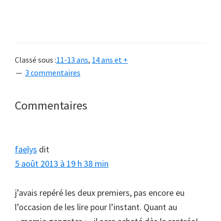
Classé sous :
11-13 ans
,
14 ans et +
3 commentaires
Interactions
Commentaires
du
lecteur
faelys
dit
5 août 2013 à 19 h 38 min
j’avais repéré les deux premiers, pas encore eu
l’occasion de les lire pour l’instant. Quant au