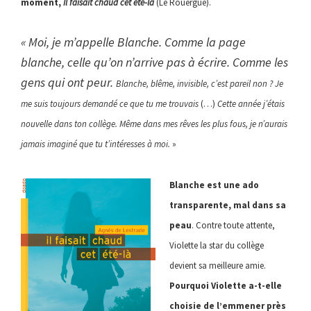
moment,
Il faisait chaud cet été-là
(Le Rouergue).
« Moi, je m’appelle Blanche. Comme la page
blanche, celle qu’on n’arrive pas à écrire. Comme les
gens qui ont peur.
Blanche, blême, invisible, c’est pareil non ? Je
me suis toujours demandé ce que tu me trouvais
(…)
Cette année j’étais
nouvelle dans ton collège.
Même dans mes rêves les plus fous, je n’aurais
jamais imaginé que tu t’intéresses à moi.
»
Blanche est une ado
transparente, mal dans sa
peau
. Contre toute attente,
Violette la star du collège
devient sa meilleure amie.
Pourquoi Violette a-t-elle
choisie de l’emmener
près