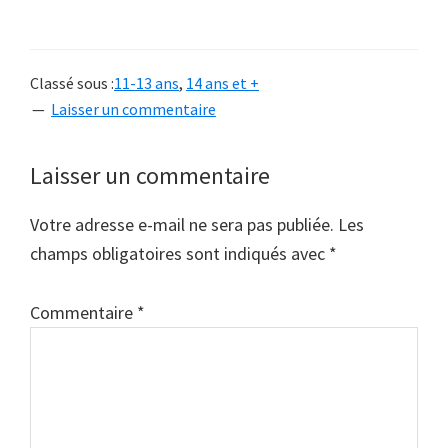
Classé sous :
11-13 ans
,
14 ans et +
Laisser un commentaire
Interactions
Laisser un commentaire
du
Votre adresse e-mail ne sera pas publiée.
Les
lecteur
champs obligatoires sont indiqués avec
*
Commentaire
*