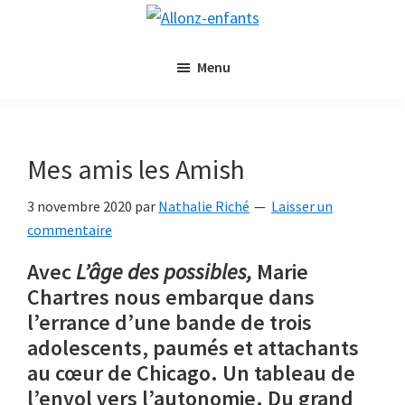
Passer
Passer
Allonz-
au
à
Allonz'Enfants,
enfants
contenu
la
Menu
le
principal
barre
blog
latérale
littérature
principale
jeunesse
Mes amis les Amish
de
Nathalie
3 novembre 2020
par
Nathalie Riché
Laisser un
Riché
commentaire
Avec
L’âge des possibles,
Marie
Chartres nous embarque dans
l’errance d’une bande de trois
adolescents, paumés et attachants
au cœur de Chicago. Un tableau de
l’envol vers l’autonomie. Du grand