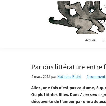
Passer
Passer
Passer
à
au
à
la
contenu
la
navigation
principal
barre
principale
latérale
Allonz-
principale
Allonz'Enfants,
Accueil
0-
enfants
le
blog
littérature
Parlons littérature entre f
jeunesse
de
4 mars 2015
par
Nathalie Riché
1 commenta
Nathalie
Riché
Allez, une fois n’est pas coutume, à que
Ou plutôt des filles. Dans
A ma source g
découverte de l’amour par une adolesc