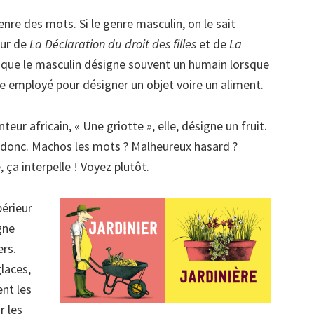
nre des mots. Si le genre masculin, on le sait
eur de
La Déclaration du droit des filles
et de
La
que le masculin désigne souvent un humain lorsque
e employé pour désigner un objet voire un aliment.
teur africain, « Une griotte », elle, désigne un fruit.
es donc. Machos les mots ? Malheureux hasard ?
ça interpelle ! Voyez plutôt.
périeur
gne
ers.
laces,
ent les
r les