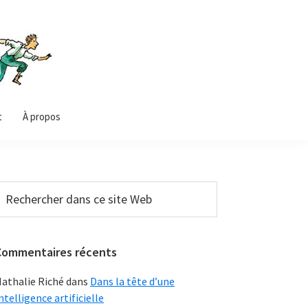
t
À propos
Barre
echercher
ans
latérale
e
principale
ite
Commentaires récents
Web
athalie Riché
dans
Dans la tête d’une
ntelligence artificielle