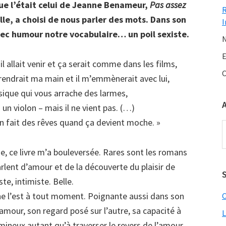
ue l’était celui de Jeanne Benameur,
Pas assez
elle, a choisi de nous parler des mots. Dans son
I
vec humour notre vocabulaire… un poil sexiste.
N
E
’il allait venir et ça serait comme dans les films,
C
prendrait ma main et il m’emmènerait avec lui,
sique qui vous arrache des larmes,
un violon – mais il ne vient pas. (…)
’on fait des rêves quand ça devient moche. »
A
e, ce livre m’a bouleversée. Rares sont les romans
rlent d’amour et de la découverte du plaisir de
S
te, intimiste. Belle.
ne l’est à tout moment. Poignante aussi dans son
C
’amour, son regard posé sur l’autre, sa capacité à
L
lumineux autant qu’à traverser le revers de l’amour