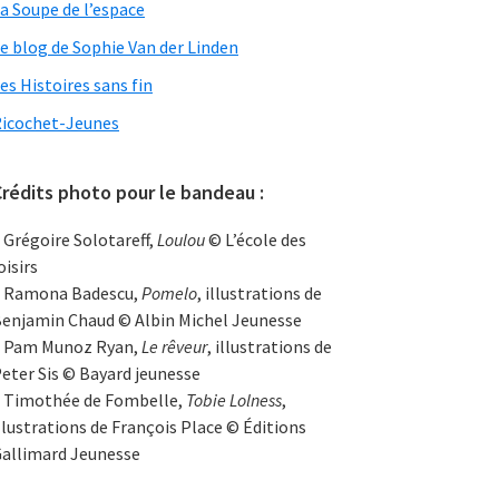
a Soupe de l’espace
e blog de Sophie Van der Linden
es Histoires sans fin
icochet-Jeunes
rédits photo pour le bandeau :
 Grégoire Solotareff,
Loulou
© L’école des
oisirs
 Ramona Badescu,
Pomelo
, illustrations de
enjamin Chaud © Albin Michel Jeunesse
 Pam Munoz Ryan,
Le rêveur
, illustrations de
eter Sis © Bayard jeunesse
 Timothée de Fombelle,
Tobie Lolness
,
llustrations de François Place © Éditions
allimard Jeunesse