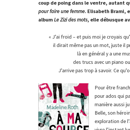
coup de poing dans le ventre, autant q
pour faire une femme
. Elisabeth Brami, 
album
Le Zizi des mots
, elle débusque a
« J’ai froid – et puis moi je croyais qu
il dirait même pas un mot, juste il 
là en général y a une mu
des trucs avec un piano ou 
J’arrive pas trop à savoir. Ce qu
Pour être franch
pour ados qui pa
manière aussi jus
Belle, son héroï
exploration de l
vivre l’instant 