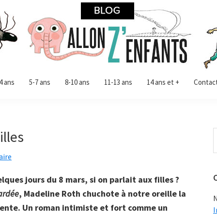
4 ans
5-7 ans
8-10 ans
11-13 ans
14 ans et +
Contac
illes
R
d
ire
c
s
lques jours du 8 mars, si on parlait aux filles ?
ardée
, Madeline Roth chuchote à notre oreille la
N
ente. Un roman intimiste et fort comme un
I