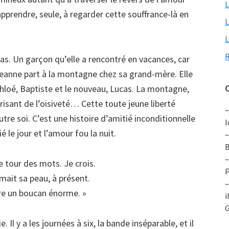
L
pprendre, seule, à regarder cette souffrance-là en
L
L
R
cas. Un garçon qu’elle a rencontré en vacances, car
eanne part à la montagne chez sa grand-mère. Elle
C
 Chloé, Baptiste et le nouveau, Lucas. La montagne,
grisant de l’oisiveté… Cette toute jeune liberté
–
autre soi. C’est une histoire d’amitié inconditionnelle
l
é le jour et l’amour fou la nuit.
–
B
–
le tour des mots. Je crois.
P
mait sa peau, à présent.
–
ire un boucan énorme. »
i
G
Il y a les journées à six, la bande inséparable, et il