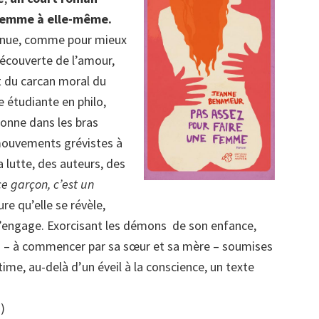
 femme à elle-même.
à nue, comme pour mieux
découverte de l’amour,
 du carcan moral du
 étudiante en philo,
donne dans les bras
s mouvements grévistes à
sa lutte, des auteurs, des
e garçon, c’est un
re qu’elle se révèle,
e, s’engage. Exorcisant les démons de son enfance,
s – à commencer par sa sœur et sa mère – soumises
ime, au-delà d’un éveil à la conscience, un texte
)