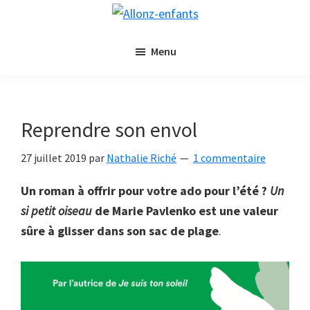
Passer
Passer
Allonz-
au
à
Allonz'Enfants,
enfants
contenu
la
Menu
le
principal
barre
blog
latérale
littérature
principale
jeunesse
Reprendre son envol
de
Nathalie
27 juillet 2019
par
Nathalie Riché
1 commentaire
Riché
Un roman à offrir pour votre ado pour l’été ?
Un
si petit oiseau
de Marie Pavlenko est une valeur
sûre à glisser dans son sac de plage
.