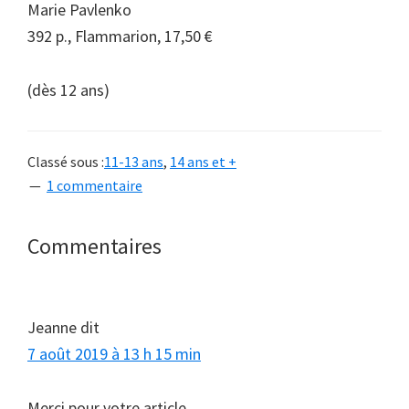
Marie Pavlenko
392 p., Flammarion, 17,50 €
(dès 12 ans)
Classé sous :
11-13 ans
,
14 ans et +
1 commentaire
Interactions
Commentaires
du
lecteur
Jeanne
dit
7 août 2019 à 13 h 15 min
Merci pour votre article