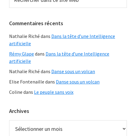
dans
latérale
ce
principale
site
Commentaires récents
Web
Nathalie Riché
dans
Dans la tête d’une Intelligence
artificielle
Rémy Glape
dans
Dans la tête d’une Intelligence
artificielle
Nathalie Riché
dans
Danse sous un volcan
Elise Fontenaille
dans
Danse sous un volcan
Coline
dans
Le peuple sans voix
Archives
Archives