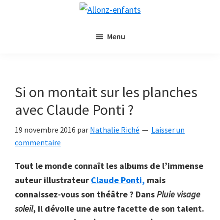
Passer
Passer
Allonz-
au
à
Allonz'Enfants,
enfants
contenu
la
Menu
le
principal
barre
blog
latérale
littérature
principale
jeunesse
Si on montait sur les planches
de
avec Claude Ponti ?
Nathalie
Riché
19 novembre 2016
par
Nathalie Riché
Laisser un
commentaire
Tout le monde connaît les albums de l’immense
auteur illustrateur
Claude Ponti,
mais
connaissez-vous son théâtre ? Dans
Pluie visage
soleil
, il dévoile une autre facette de son talent.