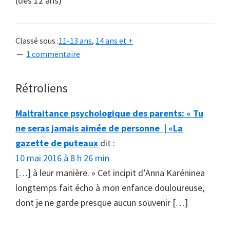
(dès 12 ans)
Classé sous :
11-13 ans
,
14 ans et +
1 commentaire
Interactions
Rétroliens
du
Maltraitance psychologique des parents: « Tu
lecteur
ne seras jamais aimée de personne | «La
gazette de puteaux
dit :
10 mai 2016 à 8 h 26 min
[…] à leur manière. » Cet incipit d’Anna Karéninea
longtemps fait écho à mon enfance douloureuse,
dont je ne garde presque aucun souvenir […]