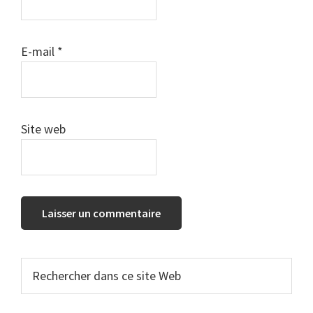
E-mail
*
Site web
Barre
Rechercher
dans
latérale
ce
principale