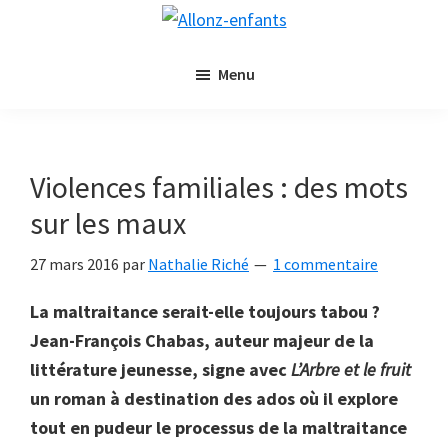
Passer
Passer
Allonz-
au
à
Allonz'Enfants,
enfants
contenu
la
Menu
le
principal
barre
blog
latérale
littérature
principale
jeunesse
Violences familiales : des mots
de
sur les maux
Nathalie
Riché
27 mars 2016
par
Nathalie Riché
1 commentaire
La maltraitance serait-elle toujours tabou ?
Jean-François Chabas, auteur majeur de la
littérature jeunesse, signe avec
L’Arbre et le fruit
un roman à destination des ados où il explore
tout en pudeur le processus de la maltraitance