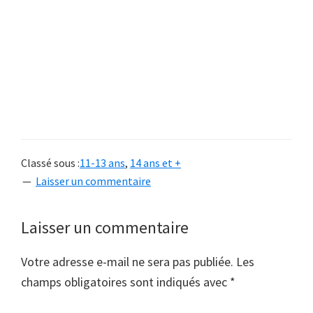
Classé sous :
11-13 ans
,
14 ans et +
Laisser un commentaire
Interactions
Laisser un commentaire
du
Votre adresse e-mail ne sera pas publiée.
Les
lecteur
champs obligatoires sont indiqués avec
*