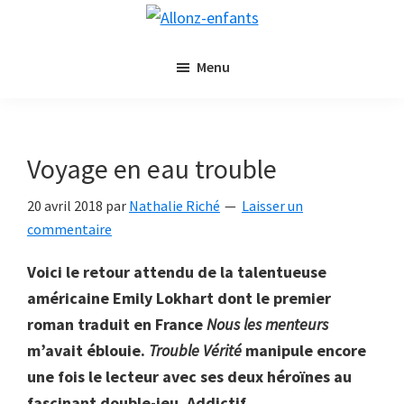
Passer
Passer
Allonz-
au
à
Allonz'Enfants,
enfants
contenu
la
Menu
le
principal
barre
blog
latérale
littérature
principale
jeunesse
Voyage en eau trouble
de
Nathalie
20 avril 2018
par
Nathalie Riché
Laisser un
Riché
commentaire
Voici le retour attendu de la talentueuse
américaine Emily Lokhart dont le premier
roman traduit en France
Nous les menteurs
m’avait éblouie.
Trouble Vérité
manipule encore
une fois le lecteur avec ses deux héroïnes au
fascinant double-jeu. Addictif.