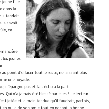
 jeune fille
e dans la
 qui tendait
e le savait
ûle, ça
romancière
t les jeunes
ur
au point d’effacer tout le reste, ne laissant plus
omme une noyade.
, n’épargne pas et fait écho à la part
 Qui n’a jamais été blessé par elles ? Le lecteur
st jetée et la main tendue qu’il faudrait, parfois,
astien qui aide son amie tout en posant la bonne