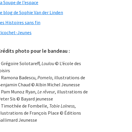
a Soupe de l’espace
e blog de Sophie Van der Linden
es Histoires sans fin
icochet-Jeunes
rédits photo pour le bandeau :
 Grégoire Solotareff,
Loulou
© L’école des
oisirs
 Ramona Badescu,
Pomelo
, illustrations de
enjamin Chaud © Albin Michel Jeunesse
 Pam Munoz Ryan,
Le rêveur
, illustrations de
eter Sis © Bayard jeunesse
 Timothée de Fombelle,
Tobie Lolness
,
llustrations de François Place © Éditions
allimard Jeunesse