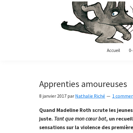
Passer
Passer
Passer
à
au
à
la
contenu
la
navigation
principal
barre
principale
latérale
Allonz-
principale
Allonz'Enfants,
Accueil
0-
enfants
le
blog
littérature
Apprenties amoureuses
jeunesse
de
8 janvier 2017
par
Nathalie Riché
1 commen
Nathalie
Riché
Quand Madeline Roth scrute les jeunes 
juste.
Tant que mon cœur bat
, un recuei
sensations sur la violence des premièr