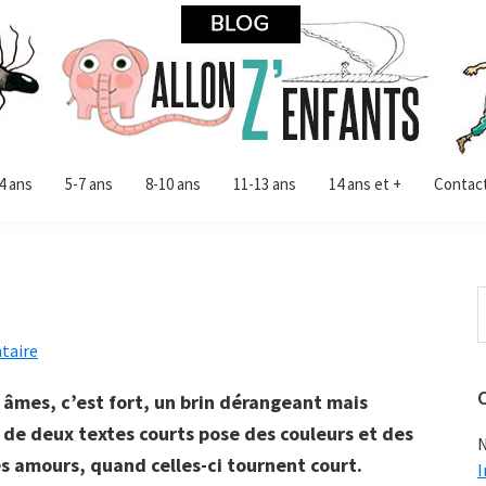
4 ans
5-7 ans
8-10 ans
11-13 ans
14 ans et +
Contac
R
d
taire
c
s
âmes, c’est fort, un brin dérangeant mais
l de deux textes courts pose des couleurs et des
N
es amours, quand celles-ci tournent court.
I