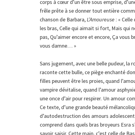
corps à cœur d’un être sous emprise, d’une
frêle prête à se donner tout entière comm
chanson de Barbara,
L’Amoureuse
: « Celle
les bras, Celle qui aimait si fort, Mais qui n
pas, Qu’aimer encore et encore, Ça vous br
vous damne… »
Sans jugement, avec une belle pudeur, la 
raconte cette bulle, ce piège enchanté don
filles peuvent être les proies, quand l’amo
vampire dévitalise, quand l’amour asphyxie 
une once d’air pour respirer. Un amour c
Ce texte, d’une grande beauté mélancolique
d’autodestruction des amours adolescentes.
comprend dans quels bras broyeurs Esra s’e
savoir saisir. Cette main, c’est celle de B