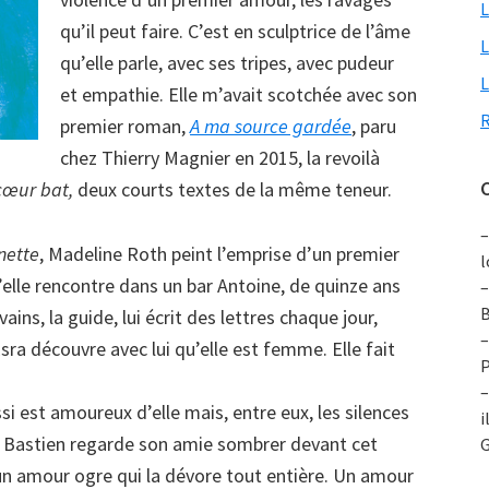
L
qu’il peut faire. C’est en sculptrice de l’âme
L
qu’elle parle, avec ses tripes, avec pudeur
L
et empathie. Elle m’avait scotchée avec son
R
premier roman,
A ma source gardée
, paru
chez Thierry Magnier en 2015, la revoilà
C
cœur bat,
deux courts textes de la même teneur.
–
nette
, Madeline Roth peint l’emprise d’un premier
l
’elle rencontre dans un bar Antoine, de quinze ans
–
B
vains, la guide, lui écrit des lettres chaque jour,
–
Esra découvre avec lui qu’elle est femme. Elle fait
P
–
ussi est amoureux d’elle mais, entre eux, les silences
i
u, Bastien regarde son amie sombrer devant cet
G
un amour ogre qui la dévore tout entière. Un amour