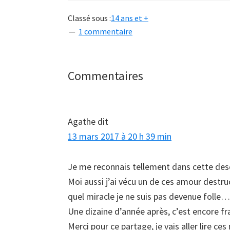
Classé sous :
14 ans et +
1 commentaire
Interactions
Commentaires
du
lecteur
Agathe
dit
13 mars 2017 à 20 h 39 min
Je me reconnais tellement dans cette desc
Moi aussi j’ai vécu un de ces amour destruc
quel miracle je ne suis pas devenue folle…
Une dizaine d’année après, c’est encore fr
Merci pour ce partage, je vais aller lire ces