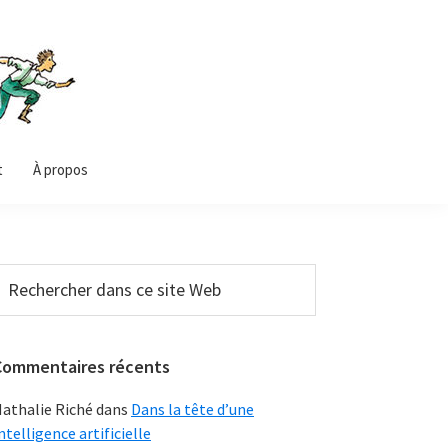
t
À propos
Barre
echercher
ans
latérale
e
principale
ite
Commentaires récents
Web
athalie Riché
dans
Dans la tête d’une
ntelligence artificielle