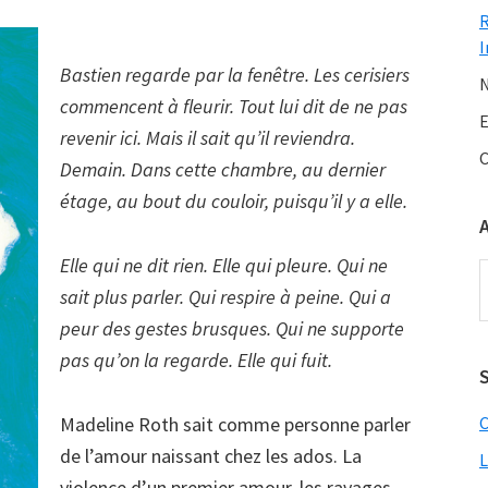
I
Bastien regarde par la fenêtre. Les cerisiers
N
commencent à fleurir. Tout lui dit de ne pas
E
revenir ici. Mais il sait qu’il reviendra.
C
Demain. Dans cette chambre, au dernier
étage, au bout du couloir, puisqu’il y a elle.
Elle qui ne dit rien. Elle qui pleure. Qui ne
A
sait plus parler. Qui respire à peine. Qui a
peur des gestes brusques. Qui ne supporte
pas qu’on la regarde. Elle qui fuit.
S
Madeline Roth sait comme personne parler
C
de l’amour naissant chez les ados. La
L
violence d’un premier amour, les ravages