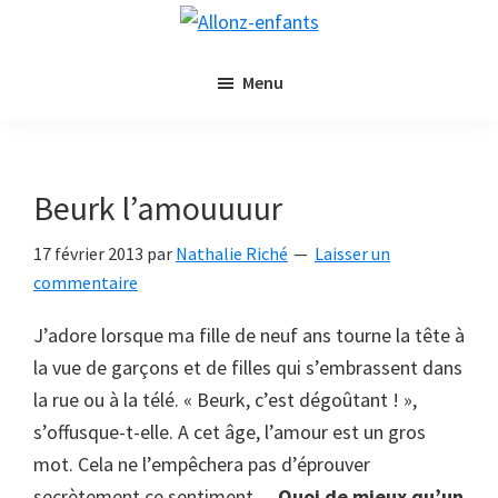
Passer
Passer
Allonz-
au
à
Allonz'Enfants,
enfants
contenu
la
Menu
le
principal
barre
blog
latérale
littérature
principale
jeunesse
Beurk l’amouuuur
de
Nathalie
17 février 2013
par
Nathalie Riché
Laisser un
Riché
commentaire
J’adore lorsque ma fille de neuf ans tourne la tête à
la vue de garçons et de filles qui s’embrassent dans
la rue ou à la télé. « Beurk, c’est dégoûtant ! »,
s’offusque-t-elle. A cet âge, l’amour est un gros
mot. Cela ne l’empêchera pas d’éprouver
secrètement ce sentiment…
Quoi de mieux qu’un