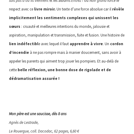
sais pas d’où ils viennent
et les albums
Entrez !
ou
Noir grand
force le
respect avec ce
livre miroir.
Un texte d’une force absolue car il
révèle
implicitement les sentiments complexes qui unissent les
sœurs
: cruauté et meilleures intentions du monde, jalousie et
aspiration, manipulation et transmission, fuite et fusion. Une histoire de
lien indéfectibl
e avec lequel il faut
apprendre à vivre
. Un
cordon
d’incendie
à ne pas rompre mais à manier doucement, sans avoir à
appeler les parents qui aiment trop jouer les pompiers. Et au-delà de
cette
belle réflexion, une bonne dose de rigolade et de
dédramatisation assurée !
Mon père est une saucisse, dès 8 ans
Agnès de Lestrade,
Le Rouergue, coll. Dacodac, 62 pages, 6,60 €