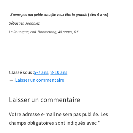
J’aime pas ma petite sœur/Je veux être la grande
(dès 6 ans)
Sébastien Joanniez
Le Rouergue, coll. Boomerang, 48 pages, 6 €
Classé sous :
5-7 ans
,
8-10 ans
Laisser un commentaire
Interactions
Laisser un commentaire
du
Votre adresse e-mail ne sera pas publiée.
Les
lecteur
champs obligatoires sont indiqués avec
*