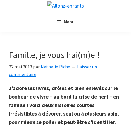
Passer
Passer
Allonz-
au
à
Allonz'Enfants,
enfants
contenu
la
Menu
le
principal
barre
blog
latérale
littérature
principale
jeunesse
Famille, je vous hai(m)e !
de
Nathalie
22 mai 2013
par
Nathalie Riché
Laisser un
Riché
commentaire
J’adore les livres, drôles et bien enlevés sur le
bonheur de vivre – au bord la crise de nerf – en
famille ! Voici deux histoires courtes
irrésistibles à dévorer, seul ou à plusieurs voix,
pour mieux se poiler et peut-être s’identifier.