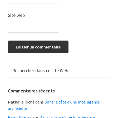
Site web
Barre
Rechercher
dans
latérale
ce
principale
site
Commentaires récents
Web
Nathalie Riché
dans
Dans la tête d’une Intelligence
artificielle
Rémy Glape
dans
Dans la tête d’une Intelligence