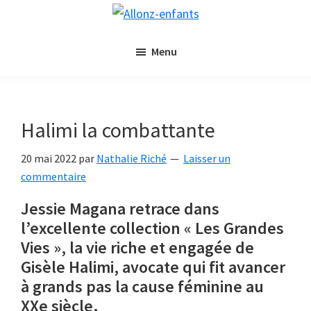
Passer
Passer
Allonz-
au
à
Allonz'Enfants,
enfants
contenu
la
Menu
le
principal
barre
blog
latérale
littérature
principale
jeunesse
Halimi la combattante
de
Nathalie
20 mai 2022
par
Nathalie Riché
Laisser un
Riché
commentaire
Jessie Magana retrace dans
l’excellente collection « Les Grandes
Vies », la vie riche et engagée de
Gisèle Halimi, avocate qui fit avancer
à grands pas la cause féminine au
XXe siècle.