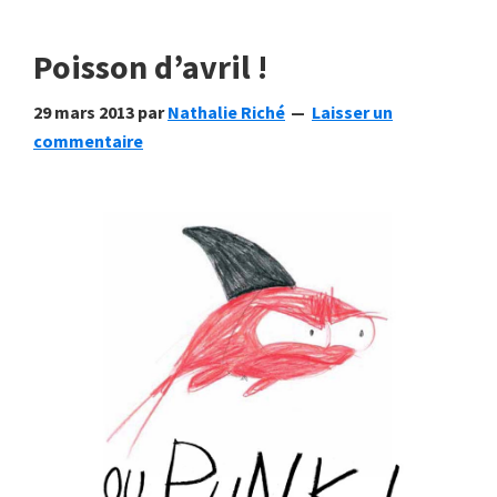
Mario
Poisson d’avril !
Ramos
29 mars 2013
par
Nathalie Riché
Laisser un
commentaire