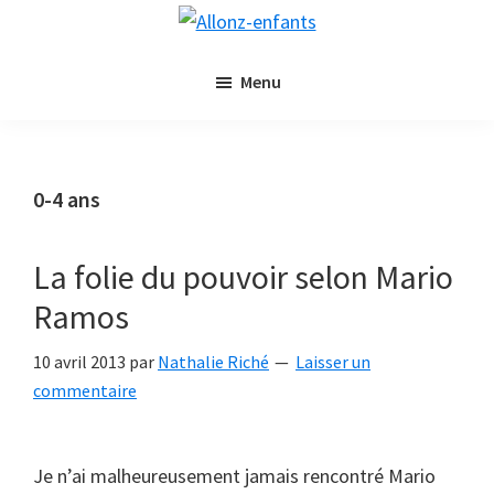
Passer
Passer
Allonz-
au
à
Allonz'Enfants,
enfants
contenu
la
Menu
le
principal
barre
blog
latérale
littérature
principale
jeunesse
0-4 ans
de
Nathalie
La folie du pouvoir selon Mario
Riché
Ramos
10 avril 2013
par
Nathalie Riché
Laisser un
commentaire
Je n’ai malheureusement jamais rencontré Mario