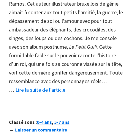
Ramos. Cet auteur illustrateur bruxellois de génie
aimait à conter aux tout petits l’amitié, la guerre, le
dépassement de soi ou l’amour avec pour tout
ambassadeur des éléphants, des crocodiles, des
singes, des loups ou des cochons. Je me console
avec son album posthume,
Le Petit Guili
. Cette
formidable fable sur le pouvoir raconte l’histoire
d’un roi, qui une fois sa couronne vissée sur la tête,
voit cette dernière gonfler dangereusement. Toute
ressemblance avec des personnages réels…
à
…
Lire la suite de l’article
proposLa
folie
du
Classé sous :
0-4 ans
,
5-7 ans
pouvoir
Laisser un commentaire
selon