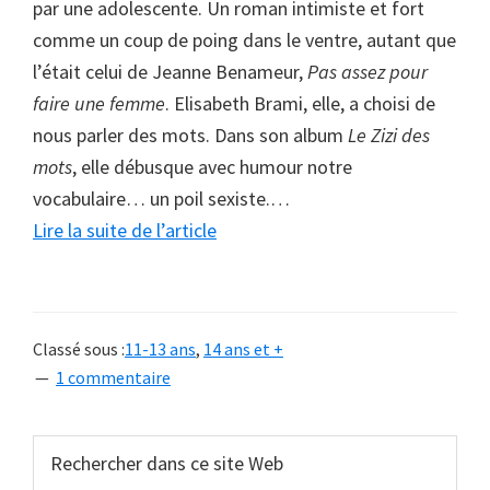
par une adolescente. Un roman intimiste et fort
comme un coup de poing dans le ventre, autant que
l’était celui de Jeanne Benameur,
Pas assez pour
faire une femme
. Elisabeth Brami, elle, a choisi de
nous parler des mots. Dans son album
Le Zizi des
mots
, elle débusque avec humour notre
vocabulaire… un poil sexiste.
…
à
Lire la suite de l’article
proposParlons
littérature
entre
Classé sous :
11-13 ans
,
14 ans et +
filles
1 commentaire
Barre
Rechercher
dans
latérale