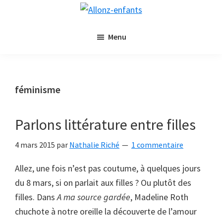
Passer
Passer
Allonz-
au
à
Allonz'Enfants,
enfants
contenu
la
Menu
le
principal
barre
blog
latérale
littérature
principale
jeunesse
féminisme
de
Nathalie
Parlons littérature entre filles
Riché
4 mars 2015
par
Nathalie Riché
1 commentaire
Allez, une fois n’est pas coutume, à quelques jours
du 8 mars, si on parlait aux filles ? Ou plutôt des
filles. Dans
A ma source gardée
, Madeline Roth
chuchote à notre oreille la découverte de l’amour