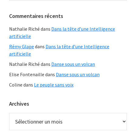
ce
principale
site
Commentaires récents
Web
Nathalie Riché
dans
Dans la tête d’une Intelligence
artificielle
Rémy Glape
dans
Dans la tête d’une Intelligence
artificielle
Nathalie Riché
dans
Danse sous un volcan
Elise Fontenaille
dans
Danse sous un volcan
Coline
dans
Le peuple sans voix
Archives
Archives